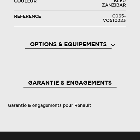
BLEU
COULEUR
ZANZIBAR
C065-
REFERENCE
VO510223
OPTIONS & EQUIPEMENTS
Aérateurs aux places ar
Aide a
GARANTIE & ENGAGEMENTS
Garantie & engagements pour Renault