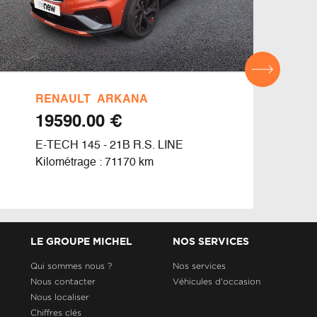
RENAULT
ARKANA
REN
€ 19590.00
E-TECH 145 - 21B R.S. LINE
E-TE
Kilométrage : 71170 km
Kilom
LE GROUPE MICHEL
NOS SERVICES
Qui sommes nous ?
Nos services
Nous contacter
Véhicules d'occasion
Nous localiser
Chiffres clés