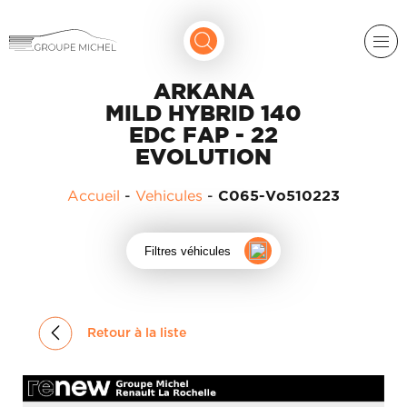
ARKANA
MILD HYBRID 140
EDC FAP - 22
EVOLUTION
Accueil
-
Vehicules
-
C065-Vo510223
RENAULT
Filtres véhicules
DACIA
NOS
ALPINE
SERVICES
LIGIER
Retour à la liste
GROUPE
MICHEL
ACADÉMIE
MICROCAR
HISTORIQUE
LIGIER