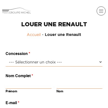
LOUER UNE RENAULT
RENAULT
Accueil
-
Louer une Renault
DACIA
NOS
ALPINE
SERVICES
Concession
*
LIGIER
GROUPE
MICHEL
ACADÉMIE
MICROCAR
Nom Complet
*
HISTORIQUE
LIGIER
DU
PROFESSIONAL
GROUPE
MICHEL
Prénom
Nom
ACTUALITÉS
E-mail
*