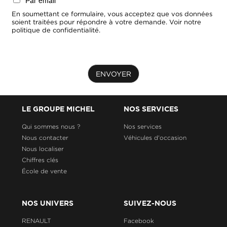
Par email
En soumettant ce formulaire, vous acceptez que vos données
soient traitées pour répondre à votre demande. Voir notre
politique de confidentialité.
ENVOYER
LE GROUPE MICHEL
NOS SERVICES
Qui sommes nous ?
Nos services
Nous contacter
Véhicules d'occasion
Nous localiser
Chiffres clés
École de vente
NOS UNIVERS
SUIVEZ-NOUS
RENAULT
Facebook