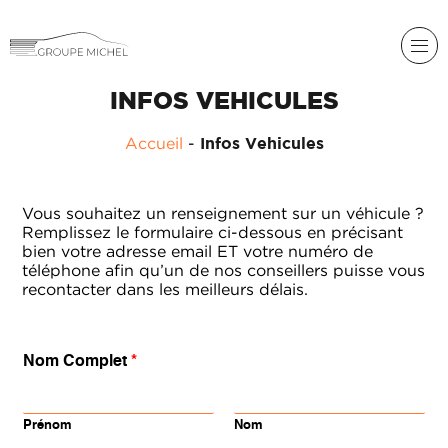
INFOS VEHICULES
RENAULT
Accueil
-
Infos Vehicules
DACIA
NOS
ALPINE
SERVICES
Vous souhaitez un renseignement sur un véhicule ?
Remplissez le formulaire ci-dessous en précisant
LIGIER
bien votre adresse email ET votre numéro de
GROUPE
MICHEL
téléphone afin qu’un de nos conseillers puisse vous
ACADÉMIE
MICROCAR
recontacter dans les meilleurs délais.
HISTORIQUE
LIGIER
DU
PROFESSIONAL
GROUPE
Nom Complet
*
MICHEL
ACTUALITÉS
Prénom
Nom