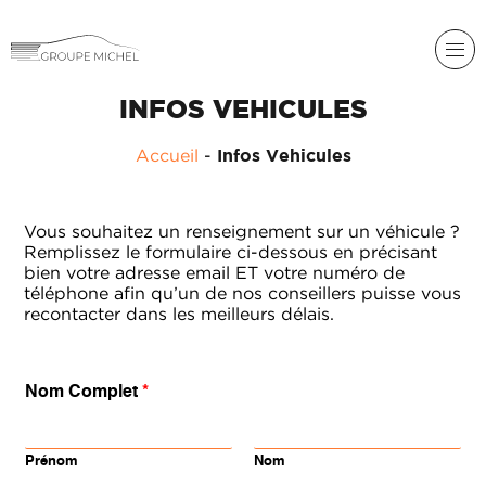
INFOS VEHICULES
RENAULT
Accueil
-
Infos Vehicules
DACIA
NOS
ALPINE
SERVICES
Vous souhaitez un renseignement sur un véhicule ?
Remplissez le formulaire ci-dessous en précisant
LIGIER
bien votre adresse email ET votre numéro de
GROUPE
MICHEL
téléphone afin qu’un de nos conseillers puisse vous
ACADÉMIE
MICROCAR
recontacter dans les meilleurs délais.
HISTORIQUE
LIGIER
DU
PROFESSIONAL
GROUPE
Nom Complet
*
MICHEL
ACTUALITÉS
Prénom
Nom