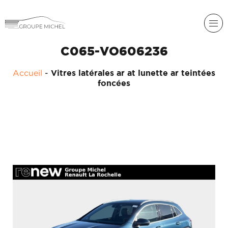
C065-VO606236
RENAULT
Accueil
-
Vitres latérales ar at lunette ar teintées
DACIA
foncées
NOS
ALPINE
SERVICES
LIGIER
GROUPE
MICHEL
ACADÉMIE
MICROCAR
HISTORIQUE
LIGIER
DU
PROFESSIONAL
GROUPE
MICHEL
ACTUALITÉS