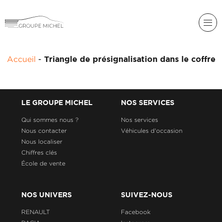
RENAULT
Accueil
-
Triangle de présignalisation dans le coffre
DACIA
NOS
ALPINE
SERVICES
LIGIER
LE GROUPE MICHEL
NOS SERVICES
GROUPE
MICHEL
Qui sommes nous ?
Nos services
ACADÉMIE
MICROCAR
Nous contacter
Véhicules d'occasion
Nous localiser
HISTORIQUE
LIGIER
DU
PROFESSIONAL
Chiffres clés
GROUPE
École de vente
MICHEL
ACTUALITÉS
NOS UNIVERS
SUIVEZ-NOUS
RENAULT
Facebook