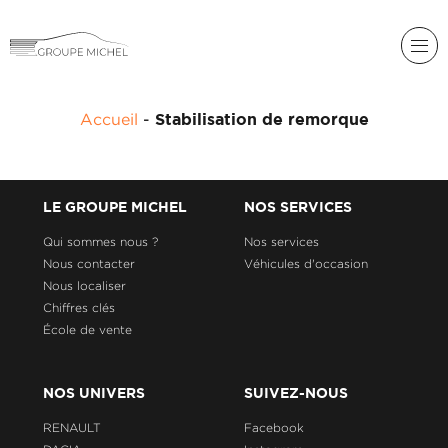
RENAULT
Accueil
-
Stabilisation de remorque
DACIA
NOS
ALPINE
SERVICES
LIGIER
LE GROUPE MICHEL
NOS SERVICES
GROUPE
MICHEL
Qui sommes nous ?
Nos services
ACADÉMIE
MICROCAR
Nous contacter
Véhicules d'occasion
Nous localiser
HISTORIQUE
LIGIER
DU
PROFESSIONAL
Chiffres clés
GROUPE
École de vente
MICHEL
ACTUALITÉS
NOS UNIVERS
SUIVEZ-NOUS
RENAULT
Facebook