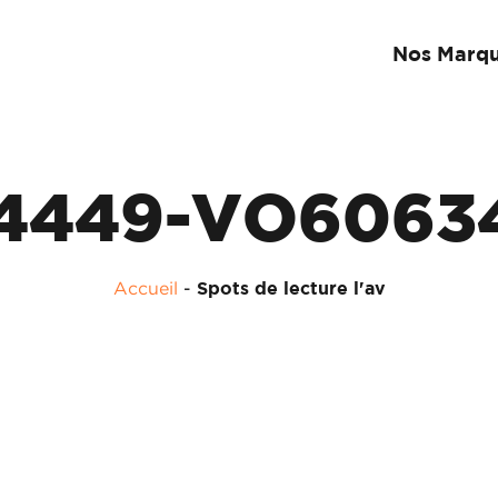
Nos Marq
4449-VO6063
Accueil
-
Spots de lecture l'av