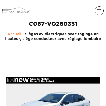
C067-VO260331
Accueil
-
Sièges av électriques avec réglage en
hauteur, siège conducteur avec réglage lombaire
RENAULT
DACIA
NOS
ALPINE
SERVICES
LIGIER
GROUPE
MICHEL
ACADÉMIE
MICROCAR
HISTORIQUE
LIGIER
DU
PROFESSIONAL
GROUPE