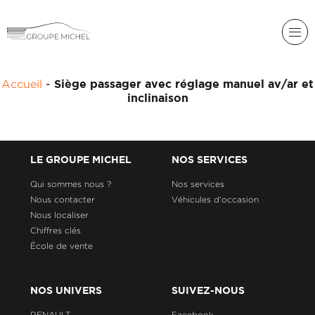
RENAULT
Accueil
-
Siège passager avec réglage manuel av/ar et
DACIA
inclinaison
NOS
ALPINE
SERVICES
LIGIER
GROUPE
LE GROUPE MICHEL
NOS SERVICES
MICHEL
ACADÉMIE
MICROCAR
Qui sommes nous ?
Nos services
Nous contacter
Véhicules d'occasion
HISTORIQUE
LIGIER
DU
PROFESSIONAL
Nous localiser
GROUPE
Chiffres clés
MICHEL
École de vente
ACTUALITÉS
NOS UNIVERS
SUIVEZ-NOUS
RENAULT
Facebook