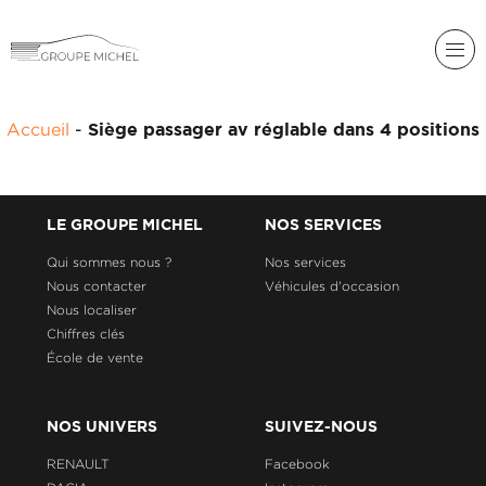
RENAULT
Accueil
-
Siège passager av réglable dans 4 positions
DACIA
NOS
ALPINE
SERVICES
LIGIER
LE GROUPE MICHEL
NOS SERVICES
GROUPE
MICHEL
Qui sommes nous ?
Nos services
ACADÉMIE
MICROCAR
Nous contacter
Véhicules d'occasion
Nous localiser
HISTORIQUE
LIGIER
DU
PROFESSIONAL
Chiffres clés
GROUPE
École de vente
MICHEL
ACTUALITÉS
NOS UNIVERS
SUIVEZ-NOUS
RENAULT
Facebook