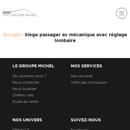
RENAULT
Accueil
-
Siège passager av mécanique avec réglage
DACIA
lombaire
NOS
ALPINE
SERVICES
LIGIER
GROUPE
LE GROUPE MICHEL
NOS SERVICES
MICHEL
ACADÉMIE
MICROCAR
Qui sommes nous ?
Nos services
Nous contacter
Véhicules d'occasion
HISTORIQUE
LIGIER
DU
PROFESSIONAL
Nous localiser
GROUPE
Chiffres clés
MICHEL
École de vente
ACTUALITÉS
NOS UNIVERS
SUIVEZ-NOUS
RENAULT
Facebook