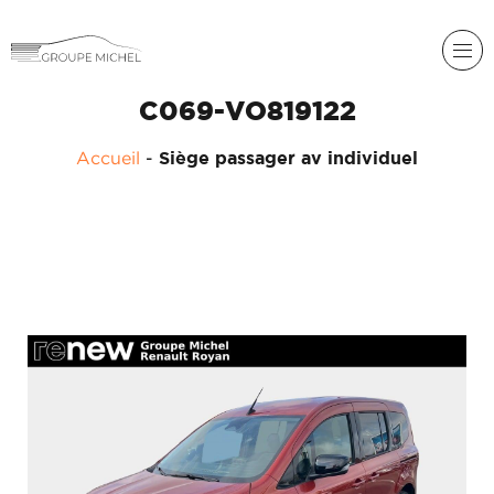
C069-VO819122
Accueil
-
Siège passager av individuel
RENAULT
DACIA
NOS
ALPINE
SERVICES
LIGIER
GROUPE
MICHEL
ACADÉMIE
MICROCAR
HISTORIQUE
LIGIER
DU
PROFESSIONAL
GROUPE
MICHEL