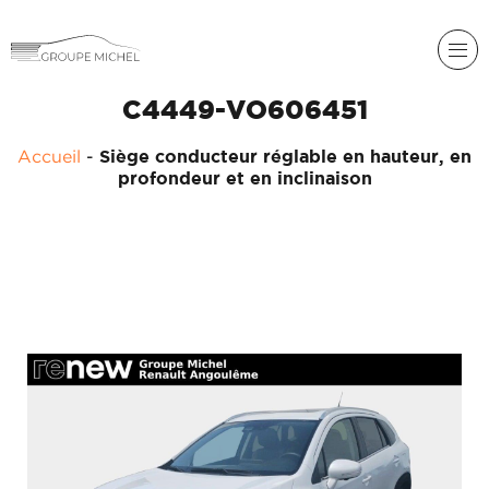
C4449-VO606451
RENAULT
Accueil
-
Siège conducteur réglable en hauteur, en
DACIA
profondeur et en inclinaison
NOS
ALPINE
SERVICES
LIGIER
GROUPE
MICHEL
ACADÉMIE
MICROCAR
HISTORIQUE
LIGIER
DU
PROFESSIONAL
GROUPE
MICHEL
ACTUALITÉS