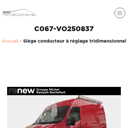
C067-VO250837
RENAULT
Accueil
-
Siège conducteur à réglage tridimensionnel
DACIA
NOS
ALPINE
SERVICES
LIGIER
GROUPE
MICHEL
ACADÉMIE
MICROCAR
HISTORIQUE
LIGIER
DU
PROFESSIONAL
GROUPE
MICHEL
ACTUALITÉS