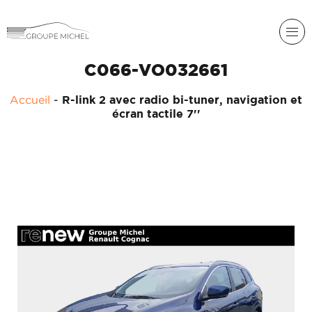
C066-VO032661
RENAULT
Accueil
-
R-link 2 avec radio bi-tuner, navigation et
DACIA
écran tactile 7''
NOS
ALPINE
SERVICES
LIGIER
GROUPE
MICHEL
ACADÉMIE
MICROCAR
HISTORIQUE
LIGIER
DU
PROFESSIONAL
GROUPE
MICHEL
ACTUALITÉS