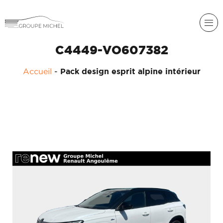
C4449-VO607382
Accueil
-
Pack design esprit alpine intérieur
RENAULT
DACIA
NOS
ALPINE
SERVICES