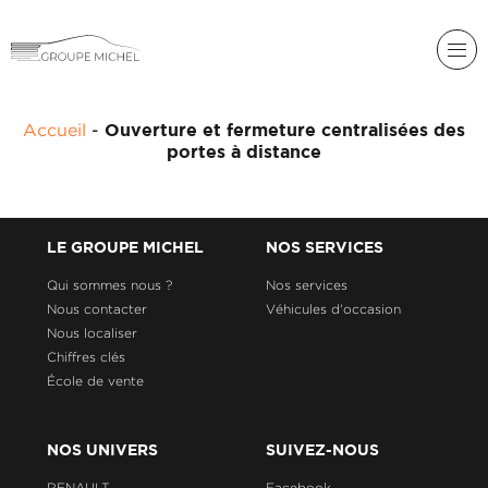
RENAULT
Accueil
-
Ouverture et fermeture centralisées des
DACIA
portes à distance
NOS
ALPINE
SERVICES
LIGIER
GROUPE
LE GROUPE MICHEL
NOS SERVICES
MICHEL
ACADÉMIE
MICROCAR
Qui sommes nous ?
Nos services
Nous contacter
Véhicules d'occasion
HISTORIQUE
LIGIER
DU
PROFESSIONAL
Nous localiser
GROUPE
Chiffres clés
MICHEL
École de vente
ACTUALITÉS
NOS UNIVERS
SUIVEZ-NOUS
RENAULT
Facebook