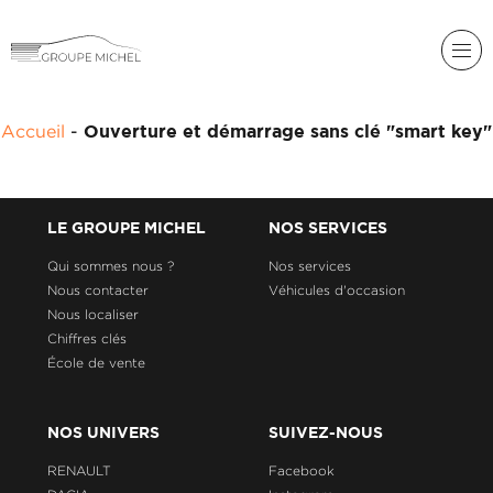
RENAULT
Accueil
-
Ouverture et démarrage sans clé "smart key"
DACIA
NOS
ALPINE
SERVICES
LIGIER
LE GROUPE MICHEL
NOS SERVICES
GROUPE
MICHEL
Qui sommes nous ?
Nos services
ACADÉMIE
MICROCAR
Nous contacter
Véhicules d'occasion
Nous localiser
HISTORIQUE
LIGIER
DU
PROFESSIONAL
Chiffres clés
GROUPE
École de vente
MICHEL
ACTUALITÉS
NOS UNIVERS
SUIVEZ-NOUS
RENAULT
Facebook