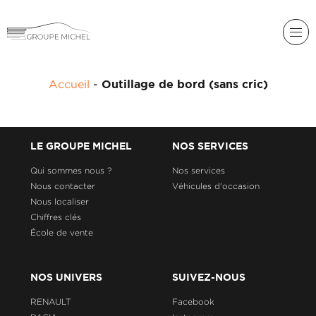
RENAULT
Accueil
-
Outillage de bord (sans cric)
DACIA
NOS
ALPINE
SERVICES
LIGIER
LE GROUPE MICHEL
NOS SERVICES
GROUPE
MICHEL
Qui sommes nous ?
Nos services
ACADÉMIE
MICROCAR
Nous contacter
Véhicules d'occasion
Nous localiser
HISTORIQUE
LIGIER
DU
PROFESSIONAL
Chiffres clés
GROUPE
École de vente
MICHEL
ACTUALITÉS
NOS UNIVERS
SUIVEZ-NOUS
RENAULT
Facebook