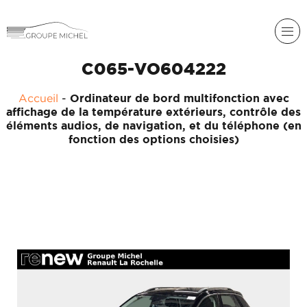
C065-VO604222
RENAULT
Accueil
-
Ordinateur de bord multifonction avec
DACIA
affichage de la température extérieurs, contrôle des
éléments audios, de navigation, et du téléphone (en
NOS
ALPINE
fonction des options choisies)
SERVICES
LIGIER
GROUPE
MICHEL
ACADÉMIE
MICROCAR
HISTORIQUE
LIGIER
DU
PROFESSIONAL
GROUPE
MICHEL
ACTUALITÉS