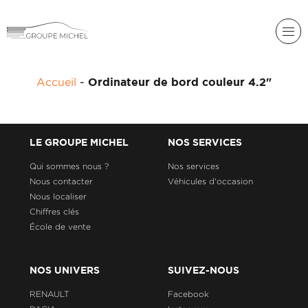
RENAULT
Accueil
-
Ordinateur de bord couleur 4.2"
DACIA
NOS
ALPINE
SERVICES
LIGIER
LE GROUPE MICHEL
NOS SERVICES
GROUPE
MICHEL
Qui sommes nous ?
Nos services
ACADÉMIE
MICROCAR
Nous contacter
Véhicules d'occasion
Nous localiser
HISTORIQUE
LIGIER
DU
PROFESSIONAL
Chiffres clés
GROUPE
École de vente
MICHEL
ACTUALITÉS
NOS UNIVERS
SUIVEZ-NOUS
RENAULT
Facebook