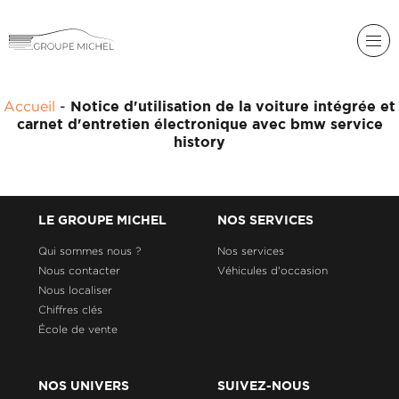
RENAULT
Accueil
-
Notice d'utilisation de la voiture intégrée et
DACIA
carnet d'entretien électronique avec bmw service
NOS
history
ALPINE
SERVICES
LIGIER
GROUPE
MICHEL
ACADÉMIE
LE GROUPE MICHEL
NOS SERVICES
MICROCAR
Qui sommes nous ?
Nos services
HISTORIQUE
LIGIER
Nous contacter
Véhicules d'occasion
DU
PROFESSIONAL
GROUPE
Nous localiser
MICHEL
Chiffres clés
École de vente
ACTUALITÉS
NOS UNIVERS
SUIVEZ-NOUS