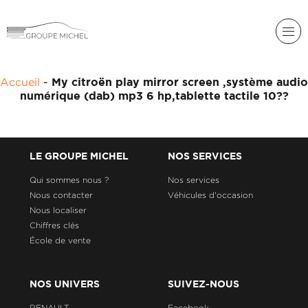
RENAULT
Accueil
-
My citroën play mirror screen ,système audio
DACIA
numérique (dab) mp3 6 hp,tablette tactile 10??
NOS
ALPINE
SERVICES
LIGIER
GROUPE
LE GROUPE MICHEL
NOS SERVICES
MICHEL
ACADÉMIE
MICROCAR
Qui sommes nous ?
Nos services
Nous contacter
Véhicules d'occasion
HISTORIQUE
LIGIER
DU
PROFESSIONAL
Nous localiser
GROUPE
Chiffres clés
MICHEL
École de vente
ACTUALITÉS
NOS UNIVERS
SUIVEZ-NOUS
RENAULT
Facebook