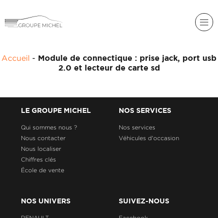
RENAULT
Accueil
-
Module de connectique : prise jack, port usb
DACIA
2.0 et lecteur de carte sd
NOS
ALPINE
SERVICES
LIGIER
GROUPE
LE GROUPE MICHEL
NOS SERVICES
MICHEL
ACADÉMIE
MICROCAR
Qui sommes nous ?
Nos services
Nous contacter
Véhicules d'occasion
HISTORIQUE
LIGIER
DU
PROFESSIONAL
Nous localiser
GROUPE
Chiffres clés
MICHEL
École de vente
ACTUALITÉS
NOS UNIVERS
SUIVEZ-NOUS
RENAULT
Facebook