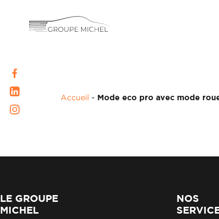
RENAULT
DACIA
NOS
ALPINE
SERVICES
Accueil
-
Mode eco pro avec mode roue l
LIGIER
GROUPE
MICROCAR
MICHEL
ACADÉMIE
LIGIER
PROFESSIONAL
HISTORIQUE
LE GROUPE
NOS
DU
MICHEL
SERVIC