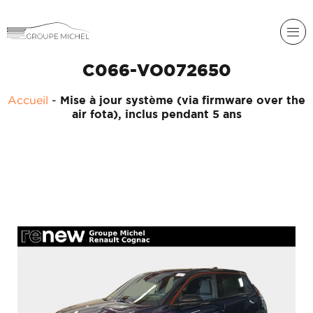
C066-VO072650
Accueil
-
Mise à jour système (via firmware over the
air fota), inclus pendant 5 ans
RENAULT
DACIA
NOS
ALPINE
SERVICES