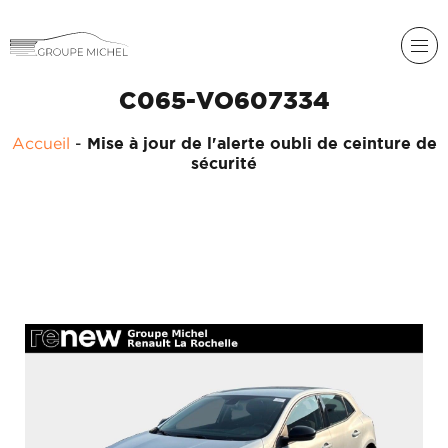
C065-VO607334
Accueil
-
Mise à jour de l'alerte oubli de ceinture de
sécurité
RENAULT
DACIA
NOS
ALPINE
SERVICES