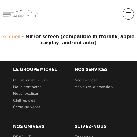
RENAULT
Accueil
-
Mirror screen (compatible mirrorlink, apple
DACIA
carplay, androïd auto)
NOS
ALPINE
SERVICES
LIGIER
GROUPE
LE GROUPE MICHEL
NOS SERVICES
MICHEL
ACADÉMIE
MICROCAR
Qui sommes nous ?
Nos services
Nous contacter
Véhicules d'occasion
HISTORIQUE
LIGIER
DU
PROFESSIONAL
Nous localiser
GROUPE
Chiffres clés
MICHEL
École de vente
ACTUALITÉS
NOS UNIVERS
SUIVEZ-NOUS
RENAULT
Facebook