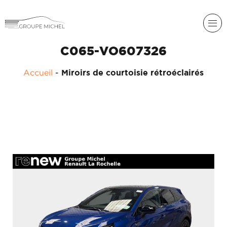
C065-VO607326
Accueil
-
Miroirs de courtoisie rétroéclairés
RENAULT
DACIA
NOS
ALPINE
SERVICES