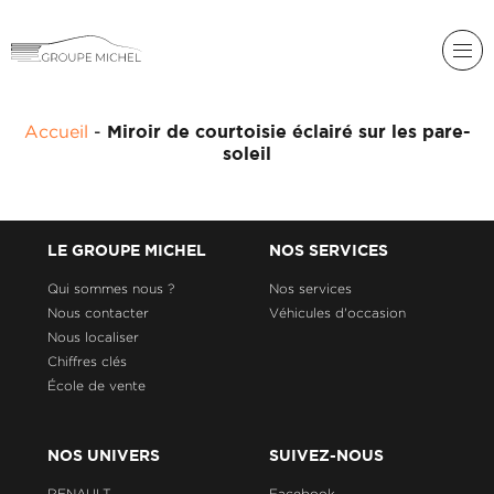
RENAULT
Accueil
-
Miroir de courtoisie éclairé sur les pare-
DACIA
soleil
NOS
ALPINE
SERVICES
LIGIER
GROUPE
LE GROUPE MICHEL
NOS SERVICES
MICHEL
ACADÉMIE
MICROCAR
Qui sommes nous ?
Nos services
Nous contacter
Véhicules d'occasion
HISTORIQUE
LIGIER
DU
PROFESSIONAL
Nous localiser
GROUPE
Chiffres clés
MICHEL
École de vente
ACTUALITÉS
NOS UNIVERS
SUIVEZ-NOUS
RENAULT
Facebook