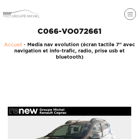
C066-VO072661
Accueil
-
Media nav evolution (écran tactile 7" avec
RENAULT
navigation et info-trafic, radio, prise usb et
bluetooth)
DACIA
NOS
ALPINE
SERVICES
LIGIER
GROUPE
MICHEL
ACADÉMIE
MICROCAR
HISTORIQUE
LIGIER
DU
PROFESSIONAL
GROUPE
MICHEL
ACTUALITÉS