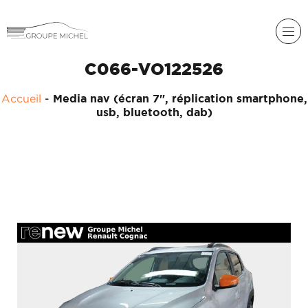
C066-VO122526
Accueil
-
Media nav (écran 7", réplication smartphone,
usb, bluetooth, dab)
RENAULT
DACIA
NOS
ALPINE
SERVICES
LIGIER
GROUPE
MICHEL
ACADÉMIE
MICROCAR