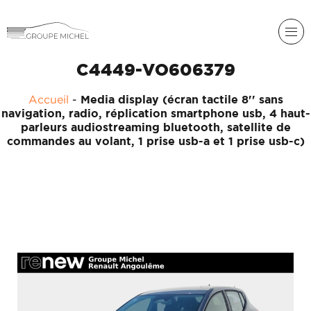
C4449-VO606379
Accueil
-
Media display (écran tactile 8'' sans
navigation, radio, réplication smartphone usb, 4 haut-
parleurs audiostreaming bluetooth, satellite de
commandes au volant, 1 prise usb-a et 1 prise usb-c)
RENAULT
DACIA
NOS
ALPINE
SERVICES
LIGIER
GROUPE
MICHEL
ACADÉMIE
MICROCAR