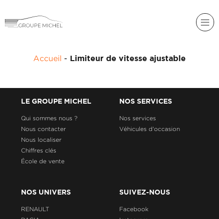
RENAULT
Accueil
-
Limiteur de vitesse ajustable
DACIA
NOS
ALPINE
SERVICES
LIGIER
LE GROUPE MICHEL
NOS SERVICES
GROUPE
MICHEL
Qui sommes nous ?
Nos services
ACADÉMIE
MICROCAR
Nous contacter
Véhicules d'occasion
Nous localiser
HISTORIQUE
LIGIER
DU
PROFESSIONAL
Chiffres clés
GROUPE
École de vente
MICHEL
ACTUALITÉS
NOS UNIVERS
SUIVEZ-NOUS
RENAULT
Facebook