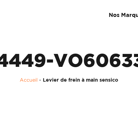
Nos Marq
4449-VO6063
Accueil
-
Levier de frein à main sensico