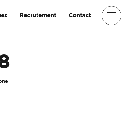
ues
Recrutement
Contact
8
bone