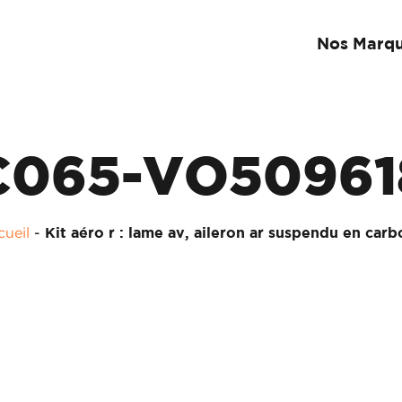
Nos Marq
C065-VO50961
ueil
-
Kit aéro r : lame av, aileron ar suspendu en car