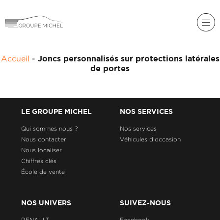
RENAULT
Accueil
-
Joncs personnalisés sur protections latérales
DACIA
de portes
NOS
ALPINE
SERVICES
LIGIER
GROUPE
LE GROUPE MICHEL
NOS SERVICES
MICHEL
ACADÉMIE
MICROCAR
Qui sommes nous ?
Nos services
Nous contacter
Véhicules d'occasion
HISTORIQUE
LIGIER
DU
PROFESSIONAL
Nous localiser
GROUPE
Chiffres clés
MICHEL
École de vente
ACTUALITÉS
NOS UNIVERS
SUIVEZ-NOUS
RENAULT
Facebook