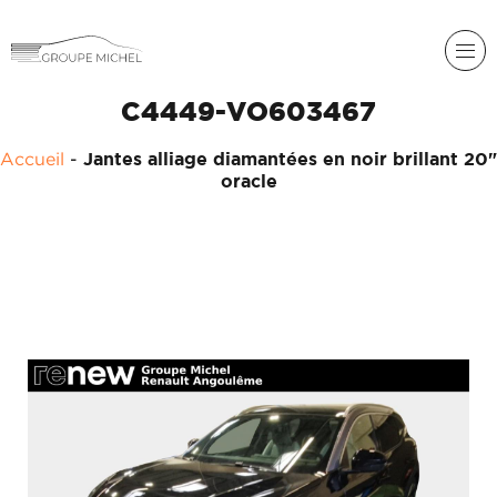
C4449-VO603467
RENAULT
Accueil
-
Jantes alliage diamantées en noir brillant 20"
DACIA
oracle
NOS
ALPINE
SERVICES
LIGIER
GROUPE
MICHEL
ACADÉMIE
MICROCAR
HISTORIQUE
LIGIER
DU
PROFESSIONAL
GROUPE
MICHEL
ACTUALITÉS