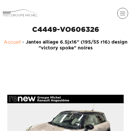
C4449-VO606326
RENAULT
Accueil
-
Jantes alliage 6.5jx16" (195/55 r16) design
DACIA
"victory spoke" noires
NOS
ALPINE
SERVICES
LIGIER
GROUPE
MICHEL
ACADÉMIE
MICROCAR
HISTORIQUE
LIGIER
DU
PROFESSIONAL
GROUPE
MICHEL
ACTUALITÉS