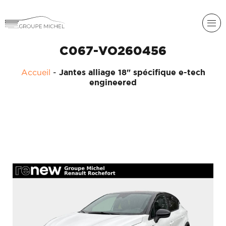
C067-VO260456
Accueil
-
Jantes alliage 18" spécifique e-tech
engineered
RENAULT
DACIA
NOS
ALPINE
SERVICES
LIGIER
GROUPE
MICHEL
ACADÉMIE
MICROCAR
HISTORIQUE
LIGIER
DU
PROFESSIONAL
GROUPE