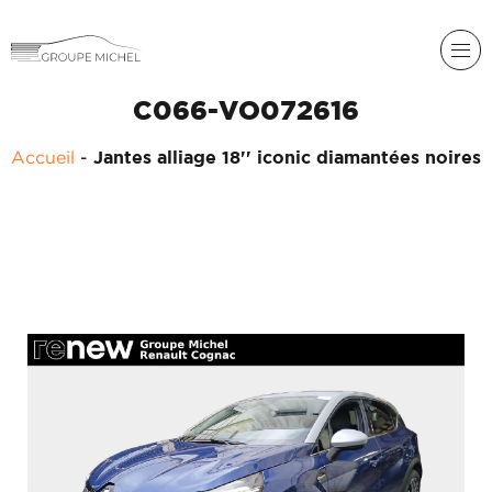
C066-VO072616
Accueil
-
Jantes alliage 18'' iconic diamantées noires
RENAULT
DACIA
NOS
ALPINE
SERVICES
LIGIER
GROUPE
MICHEL
ACADÉMIE
MICROCAR
HISTORIQUE
LIGIER
DU
PROFESSIONAL
GROUPE