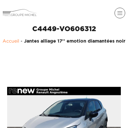
C4449-VO606312
Accueil
-
Jantes alliage 17'' emotion diamantées noir
RENAULT
DACIA
NOS
ALPINE
SERVICES
LIGIER
GROUPE
MICHEL
ACADÉMIE
MICROCAR
HISTORIQUE
LIGIER
DU
PROFESSIONAL
GROUPE
MICHEL
ACTUALITÉS