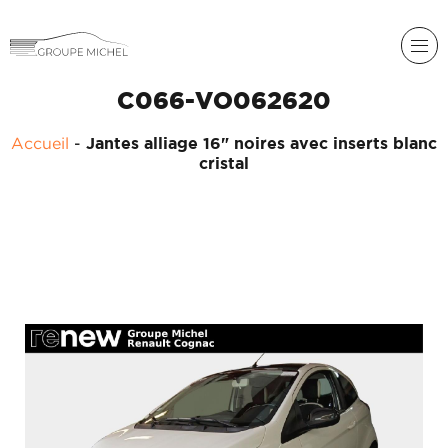
C066-VO062620
RENAULT
Accueil
-
Jantes alliage 16" noires avec inserts blanc
DACIA
cristal
NOS
ALPINE
SERVICES
LIGIER
GROUPE
MICHEL
ACADÉMIE
MICROCAR
HISTORIQUE
LIGIER
DU
PROFESSIONAL
GROUPE
MICHEL
ACTUALITÉS