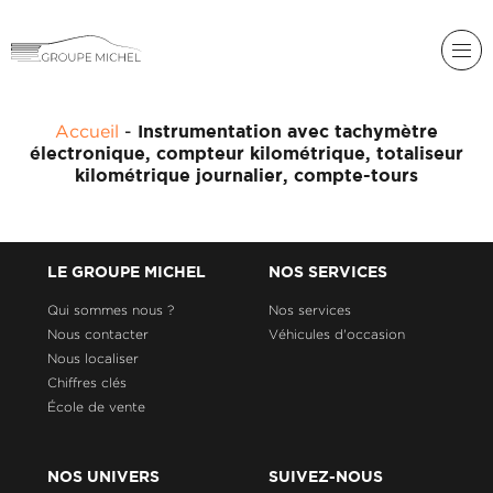
RENAULT
Accueil
-
Instrumentation avec tachymètre
DACIA
électronique, compteur kilométrique, totaliseur
NOS
kilométrique journalier, compte-tours
ALPINE
SERVICES
LIGIER
GROUPE
MICHEL
ACADÉMIE
LE GROUPE MICHEL
NOS SERVICES
MICROCAR
Qui sommes nous ?
Nos services
HISTORIQUE
LIGIER
Nous contacter
Véhicules d'occasion
DU
PROFESSIONAL
GROUPE
Nous localiser
MICHEL
Chiffres clés
École de vente
ACTUALITÉS
NOS UNIVERS
SUIVEZ-NOUS