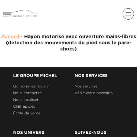
RENAULT
Accueil
-
Hayon motorisé avec ouverture mains-libres
DACIA
(détection des mouvements du pied sous le pare-
NOS
chocs)
ALPINE
SERVICES
LIGIER
GROUPE
MICHEL
ACADÉMIE
LE GROUPE MICHEL
NOS SERVICES
MICROCAR
Qui sommes nous ?
Nos services
HISTORIQUE
LIGIER
Nous contacter
Véhicules d'occasion
DU
PROFESSIONAL
GROUPE
Nous localiser
MICHEL
Chiffres clés
École de vente
ACTUALITÉS
NOS UNIVERS
SUIVEZ-NOUS