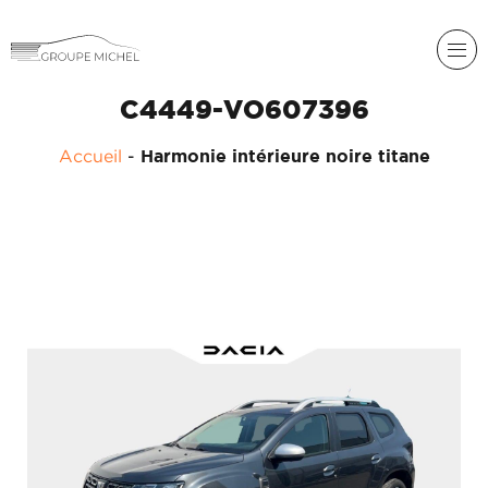
C4449-VO607396
Accueil
-
Harmonie intérieure noire titane
RENAULT
DACIA
NOS
ALPINE
SERVICES