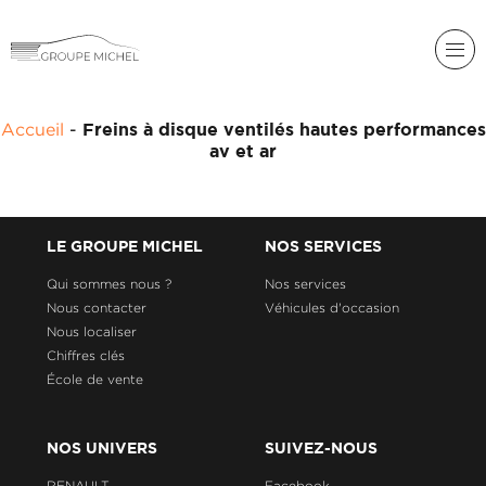
RENAULT
Accueil
-
Freins à disque ventilés hautes performances
DACIA
av et ar
NOS
ALPINE
SERVICES
LIGIER
GROUPE
LE GROUPE MICHEL
NOS SERVICES
MICHEL
ACADÉMIE
MICROCAR
Qui sommes nous ?
Nos services
Nous contacter
Véhicules d'occasion
HISTORIQUE
LIGIER
DU
PROFESSIONAL
Nous localiser
GROUPE
Chiffres clés
MICHEL
École de vente
ACTUALITÉS
NOS UNIVERS
SUIVEZ-NOUS
RENAULT
Facebook