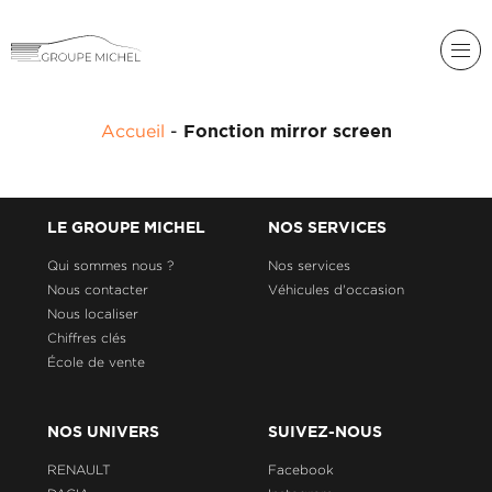
RENAULT
Accueil
-
Fonction mirror screen
DACIA
NOS
ALPINE
SERVICES
LIGIER
LE GROUPE MICHEL
NOS SERVICES
GROUPE
MICHEL
Qui sommes nous ?
Nos services
ACADÉMIE
MICROCAR
Nous contacter
Véhicules d'occasion
Nous localiser
HISTORIQUE
LIGIER
DU
PROFESSIONAL
Chiffres clés
GROUPE
École de vente
MICHEL
ACTUALITÉS
NOS UNIVERS
SUIVEZ-NOUS
RENAULT
Facebook