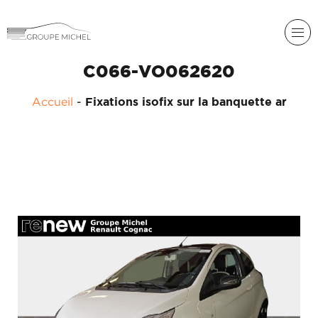
C066-VO062620
RENAULT
Accueil
-
Fixations isofix sur la banquette ar
DACIA
NOS
ALPINE
SERVICES
LIGIER
GROUPE
MICHEL
ACADÉMIE
MICROCAR
HISTORIQUE
LIGIER
DU
PROFESSIONAL
GROUPE
MICHEL
ACTUALITÉS